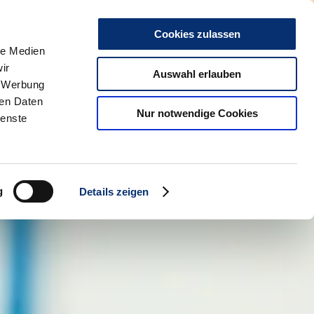
0
Kontakt
HBZ-online
Social Media
Cookies zulassen
le Medien
ir
Gästehaus
Auswahl erlauben
, Werbung
ren Daten
Menü
Nur notwendige Cookies
ienste
g
Details zeigen