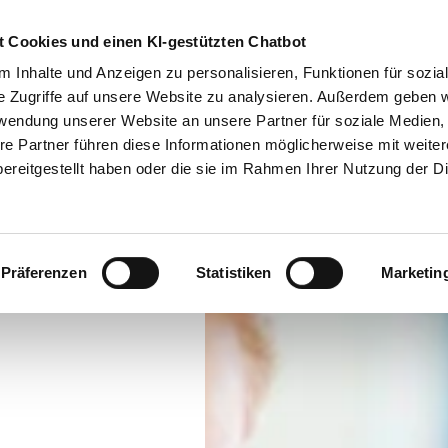
0
 Cookies und einen KI-gestützten Chatbot
Suche
 Inhalte und Anzeigen zu personalisieren, Funktionen für sozia
e Zugriffe auf unsere Website zu analysieren. Außerdem geben w
g
Förderung
Firmen
Aktuelles
Über uns
rwendung unserer Website an unsere Partner für soziale Medien
re Partner führen diese Informationen möglicherweise mit weite
ereitgestellt haben oder die sie im Rahmen Ihrer Nutzung der D
Präferenzen
Statistiken
Marketin