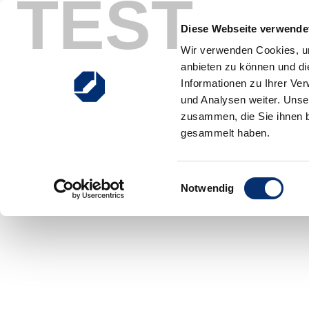
TEST
Zum Inhalt springen
Hauptnavigation
Diese Webseite verwendet
Wir verwenden Cookies, um
anbieten zu können und di
Ausbildung
Meister
Studium
Weiterbildun
Informationen zu Ihrer Ve
und Analysen weiter. Unse
zusammen, die Sie ihnen b
gesammelt haben.
Einwilligungsauswahl
Notwendig