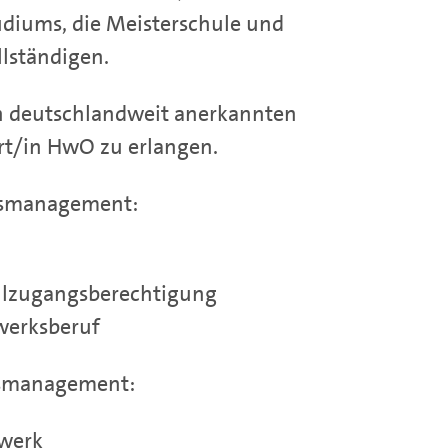
udiums, die Meisterschule und
lständigen.
en deutschlandweit anerkannten
rt/in HwO zu erlangen.
ksmanagement:
hulzugangsberechtigung
werksberuf
smanagement:
dwerk