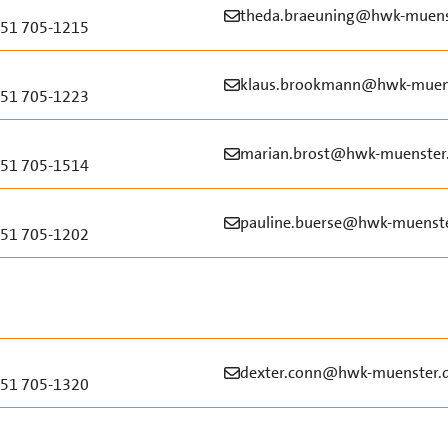
theda.braeuning@hwk-muens
51 705-1215
klaus.brookmann@hwk-muen
51 705-1223
marian.brost@hwk-muenster
51 705-1514
pauline.buerse@hwk-muenste
51 705-1202
dexter.conn@hwk-muenster.
51 705-1320