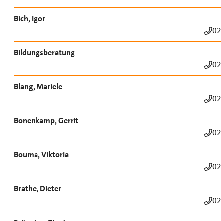
Bich, Igor
02
Bildungsberatung
02
Blang, Mariele
02
Bonenkamp, Gerrit
02
Bouma, Viktoria
02
Brathe, Dieter
02