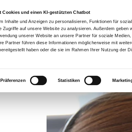
0
 Cookies und einen KI-gestützten Chatbot
Suche
 Inhalte und Anzeigen zu personalisieren, Funktionen für sozia
e Zugriffe auf unsere Website zu analysieren. Außerdem geben w
g
Förderung
Firmen
Aktuelles
Über uns
rwendung unserer Website an unsere Partner für soziale Medien
re Partner führen diese Informationen möglicherweise mit weite
ereitgestellt haben oder die sie im Rahmen Ihrer Nutzung der D
Präferenzen
Statistiken
Marketin