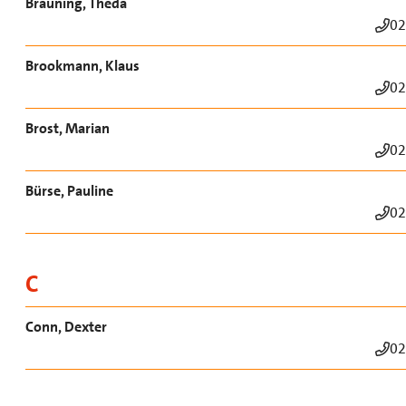
Bräuning, Theda
02
Brookmann, Klaus
02
Brost, Marian
02
Bürse, Pauline
02
C
Conn, Dexter
02