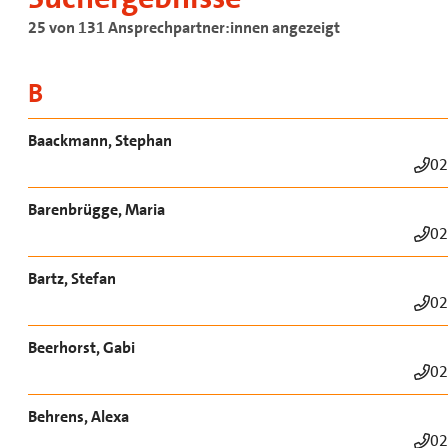
25 von 131 Ansprechpartner:innen angezeigt
B
Baackmann, Stephan
02
Barenbrügge, Maria
02
Bartz, Stefan
02
Beerhorst, Gabi
02
Behrens, Alexa
02