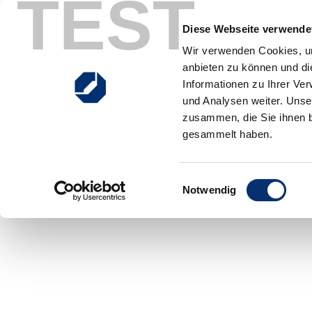
TEST
Zum Inhalt springen
Hauptnavigation
Diese Webseite verwendet
Wir verwenden Cookies, um
anbieten zu können und di
Ausbildung
Meister
Studium
Weiterbildun
Informationen zu Ihrer Ve
und Analysen weiter. Unse
zusammen, die Sie ihnen b
gesammelt haben.
Einwilligungsauswahl
Notwendig