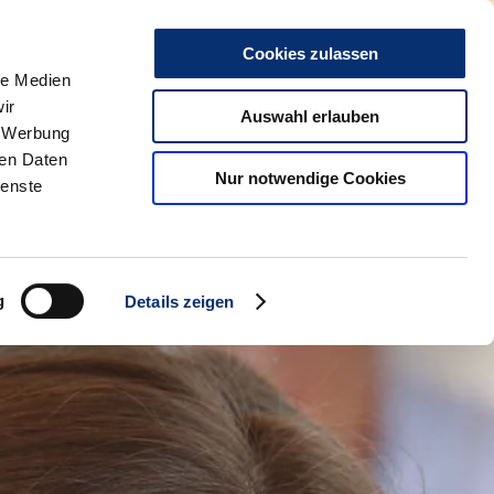
0
Kontakt
HBZ-online
Social Media
Cookies zulassen
le Medien
ir
Gästehaus
Auswahl erlauben
, Werbung
ren Daten
Nur notwendige Cookies
ienste
g
Details zeigen