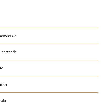
enster.de
enster.de
de
r.de
r.de