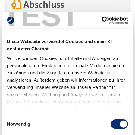
Abschluss
TEST
Nach der Teilnahme am Tagesseminar erhältst du eine
Teilnahmebescheinigung.
Diese Webseite verwendet Cookies und einen KI-
gestützten Chatbot
Vorteile
Wir verwenden Cookies, um Inhalte und Anzeigen zu
personalisieren, Funktionen für soziale Medien anbieten
zu können und die Zugriffe auf unsere Website zu
Entwickle dich persönlich weiter!
analysieren. Außerdem geben wir Informationen zu Ihrer
Weiterbildungen unterstützen dich in der
Verwendung unserer Website an unsere Partner für
persönlichen Entwicklung. Dein Selbstbewusstsein
soziale Medien, Werbung und Analysen weiter. Unsere
wird gestärkt, deine Anpassungsfähigkeit gefördert
Partner führen diese Informationen möglicherweise mit
und neue Perspektiven sowie Kenntnisse vermittelt.
weiteren Daten zusammen, die Sie ihnen bereitgestellt
haben oder die sie im Rahmen Ihrer Nutzung der Dienste
Mache Karriere!
Einwilligungsauswahl
gesammelt haben.
Notwendig
Mit einer Weiterbildung ebnest du deinen Weg zu
höheren Positionen und erhöhst die Chancen auf