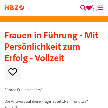
0
0
Zum Inhalt springen
Merkzett
Waren
Suche
Me
Hauptnavigation
Frauen in Führung - Mit
Persönlichkeit zum
Erfolg - Vollzeit
Führen Frauen anders?
Die Antwort auf diese Frage lautet „Nein“ und „Ja“
zugleich.