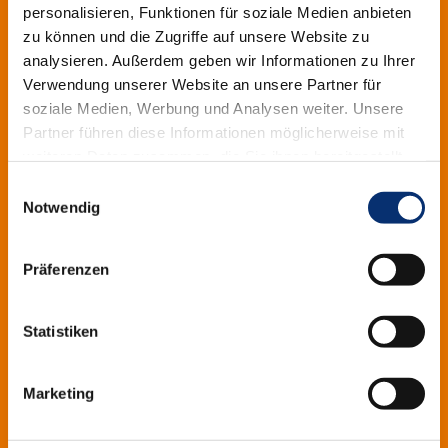
Telefax: 0251 705-1130
personalisieren, Funktionen für soziale Medien anbieten
info@hbz-bildung.de
zu können und die Zugriffe auf unsere Website zu
analysieren. Außerdem geben wir Informationen zu Ihrer
Verwendung unserer Website an unsere Partner für
Handwerkskammer Münster
soziale Medien, Werbung und Analysen weiter. Unsere
Partner führen diese Informationen möglicherweise mit
Bismarckallee 1
weiteren Daten zusammen, die Sie ihnen bereitgestellt
48151 Münster
haben oder die sie im Rahmen Ihrer Nutzung der Dienste
Einwilligungsauswahl
gesammelt haben.
Postfach 3480
Notwendig
48019 Münster
Präferenzen
Telefon: 0251 5203-0
Telefax: 0251 5203-106
info@hwk-muenster.de
Statistiken
Marketing
Navigation
Impressum