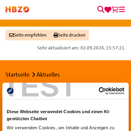
0
0
Zum Inhalt springen
Merkzett
Waren
Suche
Me
Hauptnavigation
Seite empfehlen
Seite drucken
Seite aktualisiert am: 02.09.2024, 15:57:21.
TEST
Breadcrumb
Startseite
Aktuelles
Footer Navigation
Handwerkskammer Bildungszentrum Münster
Echelmeyerstraße 1 - 2
Diese Webseite verwendet Cookies und einen KI-
48163 Münster
gestützten Chatbot
Telefon: 0251 705-0
Wir verwenden Cookies, um Inhalte und Anzeigen zu