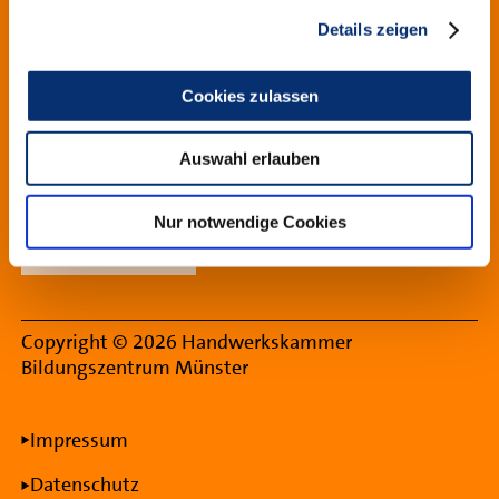
Datenschutz
Details zeigen
Teilnahmebedingungen
Cookies zulassen
Nutzung Lernmedien
Erklärung zur Barrierefreiheit
Auswahl erlauben
Widerrufsbelehrung
Nur notwendige Cookies
Vertrag widerrufen
Copyright © 2026 Handwerkskammer
Bildungszentrum Münster
Rechtliche Informationen
Impressum
Datenschutz