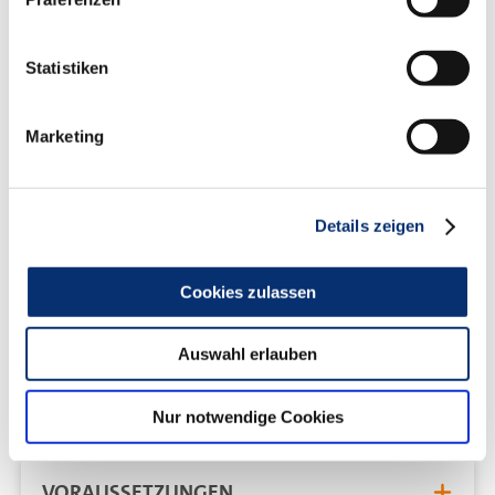
Ausbildung planen
2. Ausbildung vorbereiten und Einstellung von
Auszubildenden durchführen
Statistiken
3. Ausbildung durchführen
4. Ausbildung abschließen Abschluss:
Marketing
Ausbildereignungsschein
Details zeigen
Abschluss
Ausbildereignungsschein
Cookies zulassen
Auswahl erlauben
ZIELGRUPPE
Nur notwendige Cookies
VORAUSSETZUNGEN