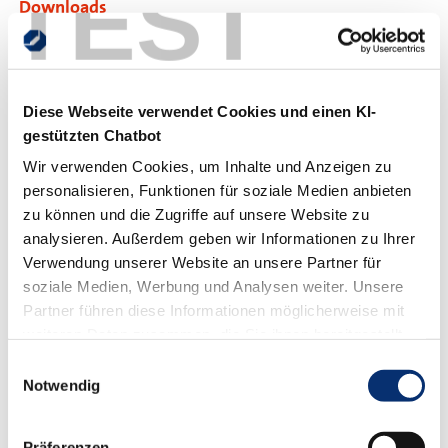
TEST
Downloads
Infoblatt
Ansprechpartner
Diese Webseite verwendet Cookies und einen KI-
gestützten Chatbot
Bildungsberatung
Wir verwenden Cookies, um Inhalte und Anzeigen zu
0251/705-4444
personalisieren, Funktionen für soziale Medien anbieten
weiterbildung@hwk-muenster.de
zu können und die Zugriffe auf unsere Website zu
analysieren. Außerdem geben wir Informationen zu Ihrer
Verwendung unserer Website an unsere Partner für
Teilen
soziale Medien, Werbung und Analysen weiter. Unsere
Link in Zwischenablage
Partner führen diese Informationen möglicherweise mit
weiteren Daten zusammen, die Sie ihnen bereitgestellt
haben oder die sie im Rahmen Ihrer Nutzung der Dienste
Einwilligungsauswahl
Ziele
gesammelt haben.
Notwendig
1. Ausbildungsvoraussetzungen prüfen und
Präferenzen