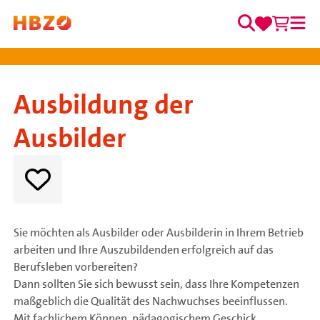
0
0
Zum Inhalt springen
Merkzett
Waren
Suche
Me
Hauptnavigation
Ausbildung der
Ausbilder
Sie möchten als Ausbilder oder Ausbilderin in Ihrem Betrieb
arbeiten und Ihre Auszubildenden erfolgreich auf das
Berufsleben vorbereiten?
Dann sollten Sie sich bewusst sein, dass Ihre Kompetenzen
maßgeblich die Qualität des Nachwuchses beeinflussen.
Mit fachlichem Können, pädagogischem Geschick...