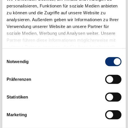
personalisieren, Funktionen für soziale Medien anbieten
zu können und die Zugriffe auf unsere Website zu
analysieren. Außerdem geben wir Informationen zu Ihrer
Abschluss
Verwendung unserer Website an unsere Partner für
soziale Medien, Werbung und Analysen weiter. Unsere
Teilnahmebescheinigung
Partner führen diese Informationen möglicherweise mit
weiteren Daten zusammen, die Sie ihnen bereitgestellt
haben oder die sie im Rahmen Ihrer Nutzung der Dienste
Einwilligungsauswahl
gesammelt haben.
Notwendig
Vorteile
Präferenzen
Frische deine Fähigkeiten auf!
Technologien und Methoden entwickeln sich schnell
Statistiken
weiter. Eine Weiterbildung hilft dir, auf dem neuesten
Stand zu bleiben und Expertin bzw. Experte auf
deinem Fachgebiet zu werden.
Marketing
Entwickle dich persönlich weiter!