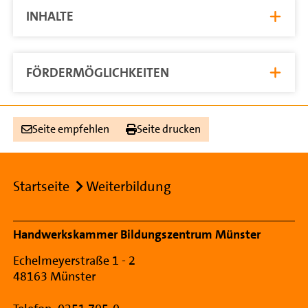
INHALTE
FÖRDERMÖGLICHKEITEN
Seite empfehlen
Seite drucken
Breadcrumb
Startseite
Weiterbildung
Footer Navigation
Handwerkskammer Bildungszentrum Münster
Echelmeyerstraße 1 - 2
48163 Münster