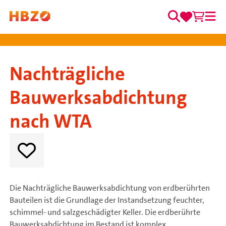
0
0
Zum Inhalt springen
Merkzett
Waren
Suche
Me
Hauptnavigation
Nachträgliche
Bauwerksabdichtung
nach WTA
Die Nachträgliche Bauwerksabdichtung von erdberührten
Bauteilen ist die Grundlage der Instandsetzung feuchter,
schimmel- und salzgeschädigter Keller. Die erdberührte
Bauwerksabdichtung im Bestand ist komplex,