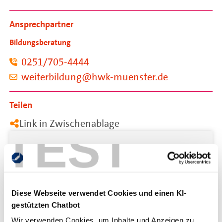
Ansprechpartner
Bildungsberatung
0251/705-4444
weiterbildung@hwk-muenster.de
Teilen
Link in Zwischenablage
TEST
Ziele
Nach Abschluss dieses Kurses bist du in der Lage,
Diese Webseite verwendet Cookies und einen KI-
Schäden zu erkennen und eine Sanierung zu planen
gestützten Chatbot
und auszuführen. Dieses Wissen kannst du dann
direkt in der Praxis umsetzen.
Wir verwenden Cookies, um Inhalte und Anzeigen zu